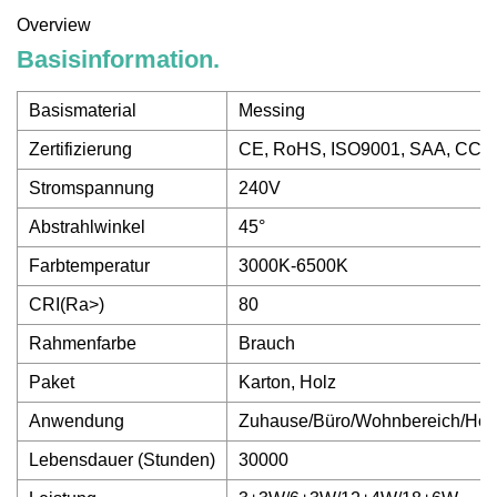
Overview
Basisinformation.
Basismaterial
Messing
Zertifizierung
CE, RoHS, ISO9001, SAA, CCC
Stromspannung
240V
Abstrahlwinkel
45°
Farbtemperatur
3000K-6500K
CRI(Ra>)
80
Rahmenfarbe
Brauch
Paket
Karton, Holz
Anwendung
Zuhause/Büro/Wohnbereich/Hote
Lebensdauer (Stunden)
30000