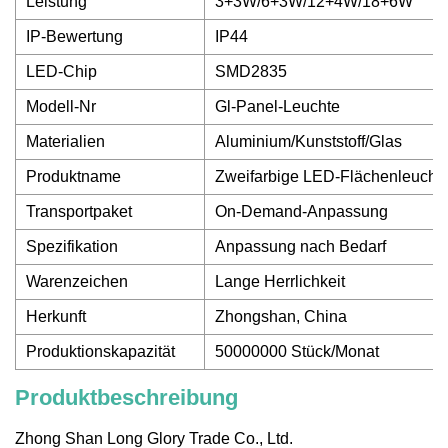
Leistung
3+3W/6+3W/12+4W/18+6W
IP-Bewertung
IP44
LED-Chip
SMD2835
Modell-Nr
Gl-Panel-Leuchte
Materialien
Aluminium/Kunststoff/Glas
Produktname
Zweifarbige LED-Flächenleucht
Transportpaket
On-Demand-Anpassung
Spezifikation
Anpassung nach Bedarf
Warenzeichen
Lange Herrlichkeit
Herkunft
Zhongshan, China
Produktionskapazität
50000000 Stück/Monat
Produktbeschreibung
Zhong Shan Long Glory Trade Co., Ltd.