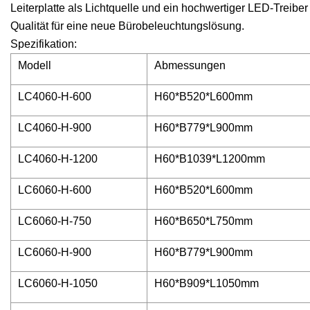
Leiterplatte als Lichtquelle und ein hochwertiger LED-Treib
Qualität für eine neue Bürobeleuchtungslösung.
Spezifikation:
Modell
Abmessungen
LC4060-H-600
H60*B520*L600mm
LC4060-H-900
H60*B779*L900mm
LC4060-H-1200
H60*B1039*L1200mm
LC6060-H-600
H60*B520*L600mm
LC6060-H-750
H60*B650*L750mm
LC6060-H-900
H60*B779*L900mm
LC6060-H-1050
H60*B909*L1050mm